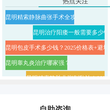
热点关注
昆明精索静脉曲张手术全攻略：从检查
昆明治疗阳痿一般需要多少钱？
昆明包皮手术多少钱？2025价格表+避
昆明睾丸炎治疗哪家强？这5家医院口碑
昆明精索静脉曲张别乱治！90
昆明包皮手术全攻略：价格、医院选择
自助咨询
昆明早泄治疗首选方法，9