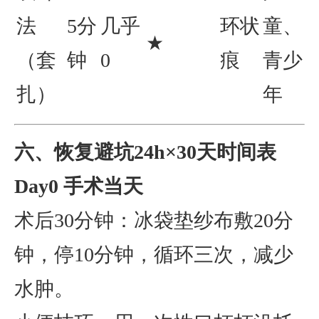
法
5分
几乎
环状
童、
★
（套
钟
0
痕
青少
扎）
年
六、恢复避坑24h×30天时间表
Day0 手术当天
术后30分钟：冰袋垫纱布敷20分
钟，停10分钟，循环三次，减少
水肿。