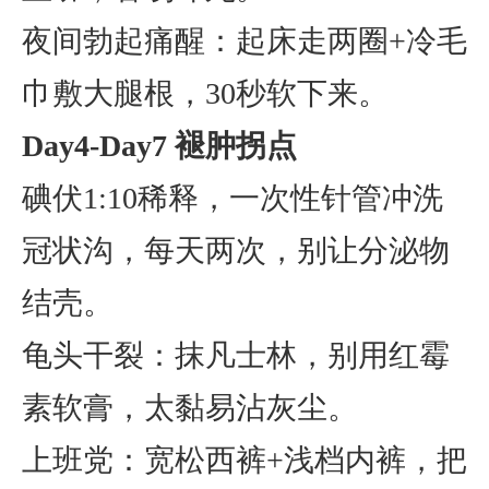
夜间勃起痛醒：起床走两圈+冷毛
巾敷大腿根，30秒软下来。
Day4-Day7 褪肿拐点
碘伏1:10稀释，一次性针管冲洗
冠状沟，每天两次，别让分泌物
结壳。
龟头干裂：抹凡士林，别用红霉
素软膏，太黏易沾灰尘。
上班党：宽松西裤+浅档内裤，把