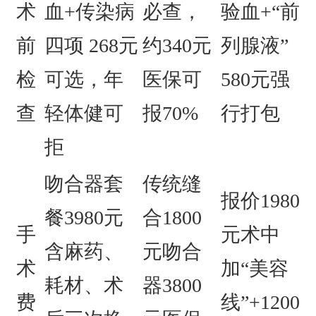
术
血+传染病
必查，
验血+“前
前
四项 268元
约340元
列腺液”
检
可选，年
医保可
580元
强
查
轻体健可
报70%
行打包
拒
吻合器套
传统缝
报价1980
餐3980元
合1800
手
元
术中
含麻药、
元
吻合
术
加“美容
耗材、术
器3800
费
线”+1200