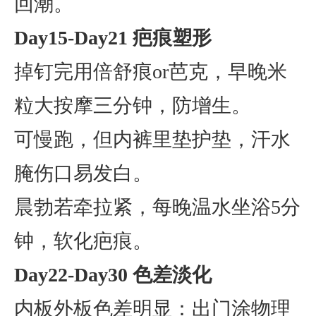
回潮。
Day15-Day21 疤痕塑形
掉钉完用倍舒痕or芭克，早晚米
粒大按摩三分钟，防增生。
可慢跑，但内裤里垫护垫，汗水
腌伤口易发白。
晨勃若牵拉紧，每晚温水坐浴5分
钟，软化疤痕。
Day22-Day30 色差淡化
内板外板色差明显：出门涂物理