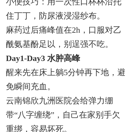
小便技巧：用一次性口杯杯沿托
住丁丁，防尿液浸湿纱布。
麻药过后痛峰值在2h，口服对乙
酰氨基酚足以，别逞强不吃。
Day1-Day3 水肿高峰
醒来先在床上躺5分钟再下地，避
免瞬间充血。
云南锦欣九洲医院会给弹力绷
带“八字缠绕”，自己在家别手欠
重绑，容易坏死。