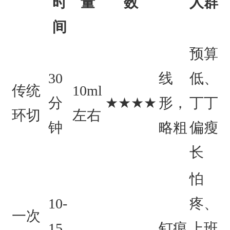
时
量
数
人群
间
预算
30
线
低、
传统
10ml
分
★★★★
形，
丁丁
环切
左右
钟
略粗
偏瘦
长
怕
10-
疼、
一次
15
钉痕
上班