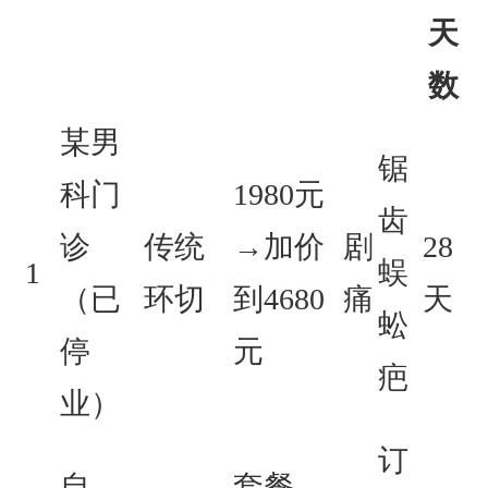
天
数
某男
锯
科门
1980元
齿
诊
传统
→加价
剧
28
1
蜈
（已
环切
到4680
痛
天
蚣
停
元
疤
业）
订
自
套餐