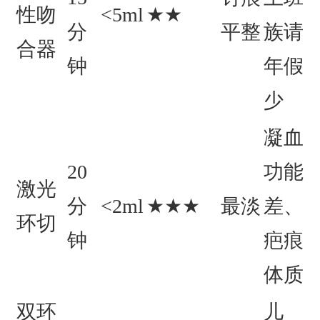
性吻
<5ml
★★
分
平整
族请
合器
钟
年假
少
凝血
20
功能
激光
分
<2ml
★★★
最淡
差、
环切
钟
疤痕
体质
双环
儿