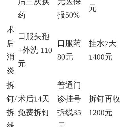
后三次换
元
医保
元
药
报50%
术
口服头孢
后
口服药
挂水7天
+外洗 110
消
80元
1400元
元
炎
拆
普通门
钉/
术后14天
诊挂号
拆钉再收
拆
免费拆钉
拆线35
1200元
线
元