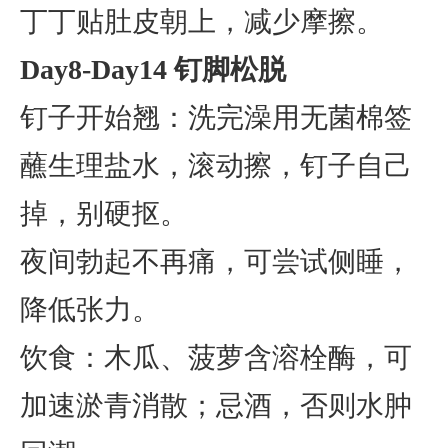
丁丁贴肚皮朝上，减少摩擦。
Day8-Day14 钉脚松脱
钉子开始翘：洗完澡用无菌棉签
蘸生理盐水，滚动擦，钉子自己
掉，别硬抠。
夜间勃起不再痛，可尝试侧睡，
降低张力。
饮食：木瓜、菠萝含溶栓酶，可
加速淤青消散；忌酒，否则水肿