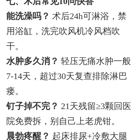
七、术后常见10问快答
能洗澡吗？
术后24h可淋浴，禁
用浴缸，洗完吹风机冷风档吹
干。
水肿多久消？
轻压无痛水肿一般
7-14天，超过30天复查排除淋巴
瘘。
钉子掉不完？
21天残留≥3颗回医
院免费拆，别自己上老虎钳。
晨勃疼醒？
起床排尿+冷敷大腿