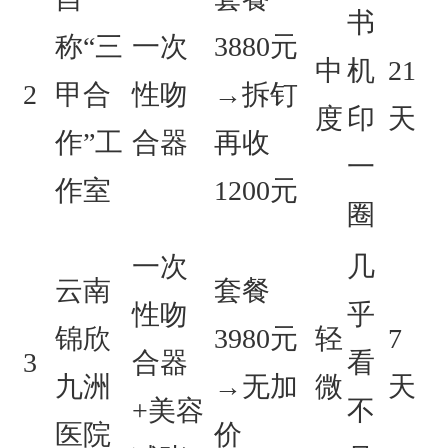
书
称“三
一次
3880元
中
机
21
2
甲合
性吻
→拆钉
度
印
天
作”工
合器
再收
一
作室
1200元
圈
一次
几
云南
套餐
性吻
乎
锦欣
3980元
轻
7
3
合器
看
九洲
→无加
微
天
+美容
不
医院
价