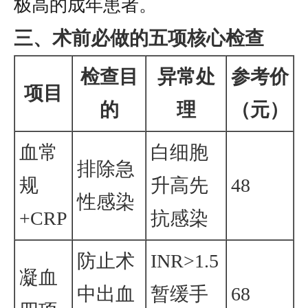
极高的成年患者。
三、术前必做的五项核心检查
检查目
异常处
参考价
项目
的
理
（元）
血常
白细胞
排除急
规
升高先
48
性感染
+CRP
抗感染
防止术
INR>1.5
凝血
中出血
暂缓手
68