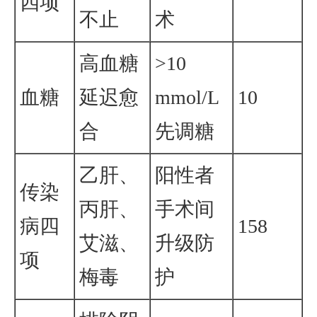
四项
不止
术
高血糖
>10
血糖
延迟愈
mmol/L
10
合
先调糖
乙肝、
阳性者
传染
丙肝、
手术间
病四
158
艾滋、
升级防
项
梅毒
护