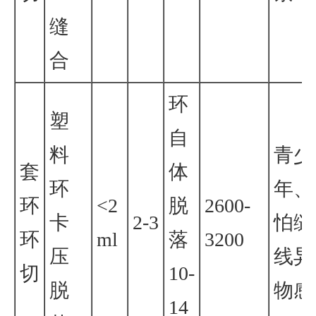
缝
合
环
塑
自
料
青少
套
体
环
年、
环
<2
脱
2600-
卡
2-3
怕缝
环
ml
落
3200
压
线异
切
10-
脱
物感
14