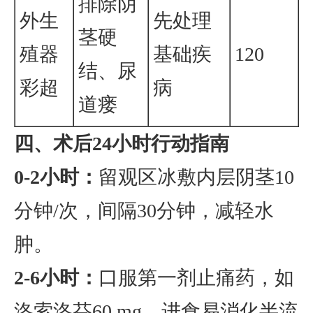
排除阴
外生
先处理
茎硬
殖器
基础疾
120
结、尿
彩超
病
道瘘
四、术后24小时行动指南
0-2小时：
留观区冰敷内层阴茎10
分钟/次，间隔30分钟，减轻水
肿。
2-6小时：
口服第一剂止痛药，如
洛索洛芬60 mg，进食易消化半流