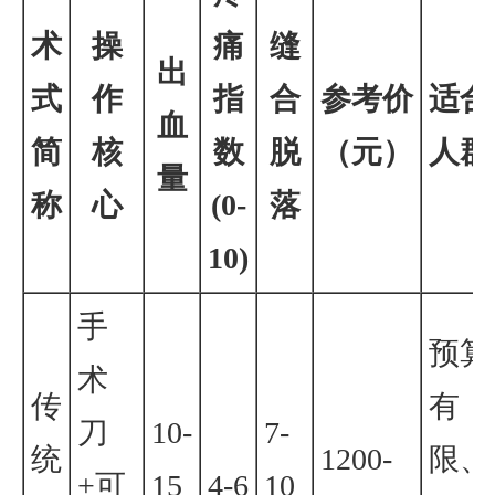
术
操
痛
缝
出
式
作
指
合
参考价
适合
血
简
核
数
脱
（元）
人群
量
称
心
(0-
落
10)
手
预算
术
传
有
刀
10-
7-
统
1200-
限、
+可
15
4-6
10