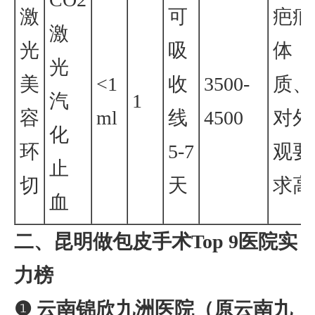
激
可
疤痕
激
光
吸
体
光
美
<1
收
3500-
质、
汽
1
容
ml
线
4500
对外
化
环
5-7
观要
止
切
天
求高
血
二、昆明做包皮手术Top 9医院实
力榜
❶ 云南锦欣九洲医院（原云南九