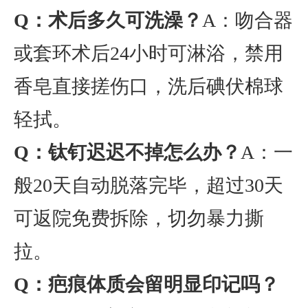
Q：术后多久可洗澡？
A：吻合器
或套环术后24小时可淋浴，禁用
香皂直接搓伤口，洗后碘伏棉球
轻拭。
Q：钛钉迟迟不掉怎么办？
A：一
般20天自动脱落完毕，超过30天
可返院免费拆除，切勿暴力撕
拉。
Q：疤痕体质会留明显印记吗？