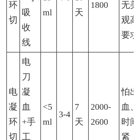
环
1800
无美
吸
ml
天
切
观高
收
要求
线
电
刀
电
凝
怕出
凝
血
<5
7
2000-
血、
3-4
环
+手
ml
天
2600
时间
切
工
紧