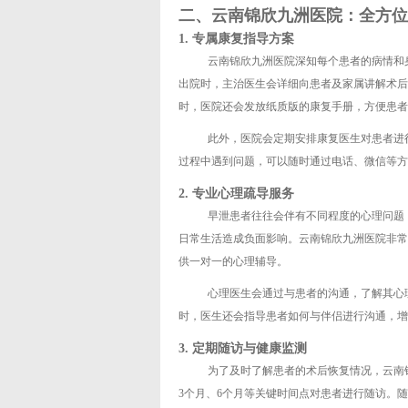
二、云南锦欣九洲医院：全方位
1. 专属康复指导方案
云南锦欣九洲医院深知每个患者的病情和
出院时，主治医生会详细向患者及家属讲解术后
时，医院还会发放纸质版的康复手册，方便患者
此外，医院会定期安排康复医生对患者进
过程中遇到问题，可以随时通过电话、微信等方
2. 专业心理疏导服务
早泄患者往往会伴有不同程度的心理问题
日常生活造成负面影响。云南锦欣九洲医院非常
供一对一的心理辅导。
心理医生会通过与患者的沟通，了解其心
时，医生还会指导患者如何与伴侣进行沟通，增
3. 定期随访与健康监测
为了及时了解患者的术后恢复情况，云南
3个月、6个月等关键时间点对患者进行随访。