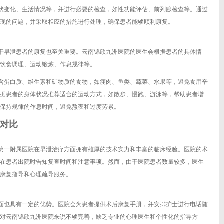
状变化、生活情况等，并进行必要的检查，如性功能评估、前列腺检查等。通过
现的问题，并采取相应的措施进行处理，确保患者能够顺利康复。
于早泄患者的康复也至关重要。云南锦欣九洲医院的医生会根据患者的具体情
饮食调理、运动锻炼、作息规律等。
含蛋白质、维生素和矿物质的食物，如瘦肉、鱼类、蔬菜、水果等，避免食用辛
据患者的身体状况推荐适合的运动方式，如散步、慢跑、游泳等，帮助患者增
保持规律的作息时间，避免熬夜和过度劳累。
对比
第一附属医院在早泄治疗方面拥有雄厚的技术实力和丰富的临床经验。医院的术
在患者出院时告知复查时间和注意事项。然而，由于医院患者数量较多，医生
康复指导和心理疏导服务。
面也具有一定的优势。医院会为患者提供术后康复手册，并安排护士进行电话随
对云南锦欣九洲医院来说不够完善，缺乏专业的心理医生和个性化的指导方