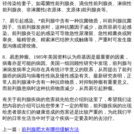
径传染给妻子。如霉菌性前列腺炎、滴虫性前列腺炎、淋病性
前列腺炎、非淋菌性(衣原体、支原体)前列腺炎等。
7、易引起感染。*前列腺中含有一种抗菌物质，叫前列腺抗菌
因子。当前列腺发炎时，这种抗菌因子减少，故而容易引起感
染。前列腺炎引起的感染可导致急性尿潴留、急性精囊炎或附
睾炎、输精管炎、精索淋巴结肿大或触痛等，严重时可发生腹
股沟痛或肾绞痛。
8、易患肿瘤。1985年美国资料认为癌基因是最重要的因素，
病毒亦是可能的病因。美国一组回顾性研究中发现，前列腺与
淋病发病率之间存在具有统计学意义的联系，从而提出了前列
腺癌的病因与病毒性性病及慢性感染有关。最新研究表明，正
常人前列腺液中含有一种抗癌物质，对抑制肿瘤有重要意义。
而前列腺患病时这种抗癌物质减少，从而易引起肿瘤。
有关于前列腺疾病的危害就先给您介绍到这里了，希望我们这
想内容的介绍可以给您带来了一定的帮助，前列腺疾病的出现
给患者朋友们的健康造成的危害还是比较严重的，为此我们平
时的日常生活当中对于这个疾病一定要及时的去治疗。
上一篇：
前列腺肥大有哪些缓解方法