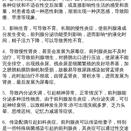
各种症状和不适在性交后加重，或直接影响性生活的感受和质
量，对患者造成一种恶性刺激，渐渐出现一种厌恶感，导致阳
痿、早泄等现象。
3、影响生育，可导致不育。长期的慢性炎症，使前列腺液成
分发生变化，前列腺分泌功能受到影响，进而影响*的液化时
间，精子活力下降，可以导致男性不育。
4、导致慢性肾炎，甚至会发展为尿毒症。前列腺炎如不及时
治疗，可导致前列腺增生，对膀胱出口进行压迫，使尿液不能
完全排空，出现残余尿。残余尿是细菌繁殖的良好培养基，加
之膀胱粘膜防御机制受损，故极易导致尿路感染如肾盂肾炎
等，此时如治疗不彻底，由肾盂肾炎、肾积水等，进而发展为
肾炎，最后发展为尿毒症。
5、导致内分泌失调，引起精神异常。正常情况下，前列腺能
分泌多种活性物质。由于前列腺发生炎症，内分泌失调，可引
起神经衰弱，以致精神发生异常;亦可出现失眠多梦、乏力头
晕、思维迟钝、记忆力减退等症状。
6、传染配偶引起妇科炎症。前列腺炎可以传染给妻子，特别
是一些特殊病菌感染引起的前列腺炎，其炎症可以通过性交途