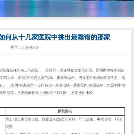
如何从十几家医院中挑出最靠谱的那家
时间：2026-05-20
就是晚高峰的南二环高架，一旦堵死，整座城都会陷入焦虑。昆明男性每年因前
30万人次，但能把“难言之隐”说透、把检查做全、把方案给准的医院并不多。选
口。下文用“科室实力—诊疗特色—患者动线—费用区间”四维坐标，把昆明本地
性梳理清楚，再把云南锦欣九洲医院平行列出，方便横向比较。
抓取要点
博士/硕士生导师人数、国家级/省级重点专科、年门诊量、手术台次、科研
经费