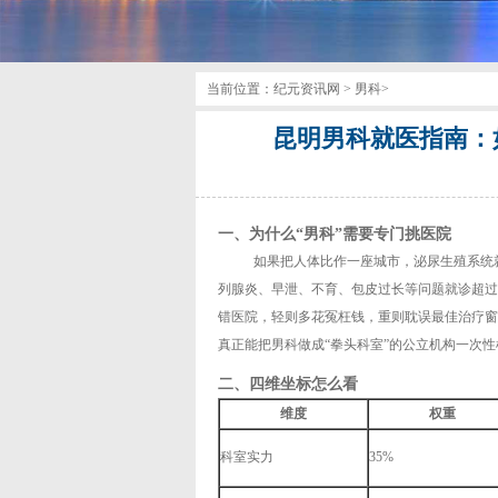
当前位置：
纪元资讯网
>
男科
>
昆明男科就医指南：
一、为什么“男科”需要专门挑医院
如果把人体比作一座城市，泌尿生殖系统
列腺炎、早泄、不育、包皮过长等问题就诊超过
错医院，轻则多花冤枉钱，重则耽误最佳治疗窗
真正能把男科做成“拳头科室”的公立机构一次
二、四维坐标怎么看
维度
权重
科室实力
35%