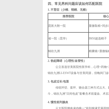
四、常见男科问题应该如何匹配医院
1. 不育症（少精、弱精、无精）
推荐医院
核心
昆医大附一院
显微取精+同步
省一院（昆华）
IMSI超选精子
锦欣九洲
精囊镜+显微输
2. 勃起障碍（心理性/血管性）
公立首选甘美医院性医学科，心理+药物
锦欣九洲LI-ESWT设备与甘美同源，但晚间
3. 包皮过长/包茎
传统环切、套环、吻合器三种方式云大、
斗，锦欣九洲“日间包皮”套餐含术前凝血、术
4. 慢性前列腺炎
云大医院拥有省内唯一“前列腺液宏基因组