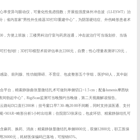
V心率变异与眼动仪，可量化性焦虑指数；开展低强度体外冲击波（LI-ESWT）治
6.4分；省内首家“男性外生殖器3D打印重建中心”，为阴茎硬结症、外伤畸形患者术
–14:00，方便上班族；三楼男科治疗室与药房连通，冲击波治疗可当场划价、当场
6次可打包9折；3D打印模型术前评估单次2200元，自费；性心理量表测评120元，
感染、前列腺、性功能障碍、不育症、包皮整形五个学组，医护60人，其中副
平台，精索静脉曲张显微结扎术可做到单侧切口<1.5 cm；配备lumenis摩西钬
夜间勃起中心”，RigiScan监测可当晚预约当晚做，第二天视频解读报告。
路站D口直行200米；挂号窗口早7:30–晚20:00不间断，同时支持滇医通、支付
规+MAR+畸形分析1小时出结果；住院部53张床位，包皮环切、精索静脉结扎可
含麻药、换药、消炎；精索静脉显微结扎单侧8800元，双侧12800元，职工医保
26000元，耗材医保编码已落地，可报销65%。