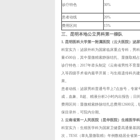
诊疗特色
30%
患者动线
20%
费用区间
15%
三、昆明本地公立男科第一梯队
1. 昆明医科大学第一附属医院（云大医院）泌尿
科室实力：泌尿外科为国家临床重点专科，男科专
量4500台，其中显微精索静脉结扎、显微取精占
诊疗特色：2017年牵头制定《云南省男性不
入等四级手术省内最早开展；与生殖遗传科共建
果。
患者动线：泌尿男科普通号早上7点放号，专家号
成，血象、B超、精液分析2小时内出报告；日间
费用区间：显微精索静脉结扎总费用12600元，
保目录外，可院内分期。
2. 云南省第一人民医院（昆华医院）生殖医学科
科室实力：生殖医学科为国家卫健委高通量基因测
次，TESE（睾丸显微取精）年例数稳居全省第