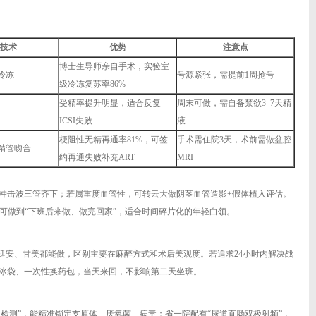
技术
优势
注意点
博士生导师亲自手术，实验室
冷冻
号源紧张，需提前1周抢号
级冷冻复苏率86%
受精率提升明显，适合反复
周末可做，需自备禁欲3–7天精
ICSI失败
液
梗阻性无精再通率81%，可签
手术需住院3天，术前需做盆腔
精管吻合
约再通失败补充ART
MRI
+冲击波三管齐下；若属重度血管性，可转云大做阴茎血管造影+假体植入评估。
门诊可做到“下班后来做、做完回家”，适合时间碎片化的年轻白领。
延安、甘美都能做，区别主要在麻醉方式和术后美观度。若追求24小时内解决战
后冰袋、一次性换药包，当天来回，不影响第二天坐班。
检测”，能精准锁定支原体、厌氧菌、病毒；省一院配有“尿道直肠双极射频”，