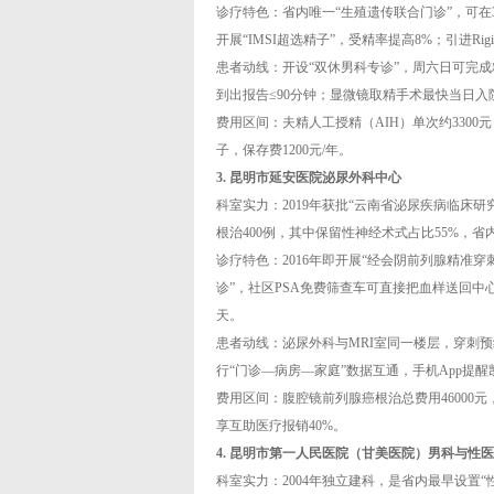
诊疗特色：省内唯一“生殖遗传联合门诊”，可在
开展“IMSI超选精子”，受精率提高8%；引进R
患者动线：开设“双休男科专诊”，周六日可完
到出报告≤90分钟；显微镜取精手术最快当日
费用区间：夫精人工授精（AIH）单次约3300
子，保存费1200元/年。
3. 昆明市延安医院泌尿外科中心
科室实力：2019年获批“云南省泌尿疾病临床研
根治400例，其中保留性神经术式占比55%，省
诊疗特色：2016年即开展“经会阴前列腺精准穿刺
诊”，社区PSA免费筛查车可直接把血样送回中
天。
患者动线：泌尿外科与MRI室同一楼层，穿刺
行“门诊—病房—家庭”数据互通，手机App提
费用区间：腹腔镜前列腺癌根治总费用46000元，
享互助医疗报销40%。
4. 昆明市第一人民医院（甘美医院）男科与性
科室实力：2004年独立建科，是省内最早设置“