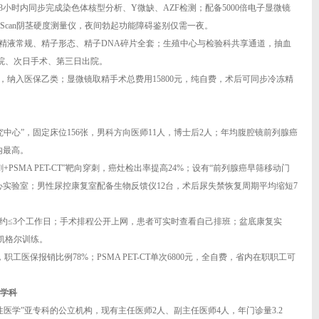
3小时内同步完成染色体核型分析、Y微缺、AZF检测；配备5000倍电子显微镜
igiScan阴茎硬度测量仪，夜间勃起功能障碍鉴别仅需一夜。
成精液常规、精子形态、精子DNA碎片全套；生殖中心与检验科共享通道，抽血
入院、次日手术、第三日出院。
元，纳入医保乙类；显微镜取精手术总费用15800元，纯自费，术后可同步冷冻精
究中心”，固定床位156张，男科方向医师11人，博士后2人；年均腹腔镜前列腺癌
内最高。
+PSMA PET-CT”靶向穿刺，癌灶检出率提高24%；设有“前列腺癌早筛移动门
心实验室；男性尿控康复室配备生物反馈仪12台，术后尿失禁恢复周期平均缩短7
预约≤3个工作日；手术排程公开上网，患者可实时查看自己排班；盆底康复实
醒凯格尔训练。
职工医保报销比例78%；PSMA PET-CT单次6800元，全自费，省内在职职工可
医学科
性医学”亚专科的公立机构，现有主任医师2人、副主任医师4人，年门诊量3.2