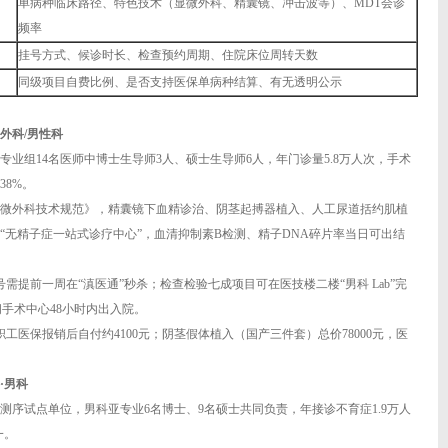
单病种临床路径、特色技术（显微外科、精囊镜、冲击波等）、MDT会诊
频率
挂号方式、候诊时长、检查预约周期、住院床位周转天数
同级项目自费比例、是否支持医保单病种结算、有无透明公示
外科/男性科
业组14名医师中博士生导师3人、硕士生导师6人，年门诊量5.8万人次，手术
38%。
育显微外科技术规范》，精囊镜下血精诊治、阴茎起搏器植入、人工尿道括约肌植
“无精子症一站式诊疗中心”，血清抑制素B检测、精子DNA碎片率当日可出结
需提前一周在“滇医通”秒杀；检查检验七成项目可在医技楼二楼“男科 Lab”完
手术中心48小时内出入院。
职工医保报销后自付约4100元；阴茎假体植入（国产三件套）总价78000元，医
·男科
序试点单位，男科亚专业6名博士、9名硕士共同负责，年接诊不育症1.9万人
一。