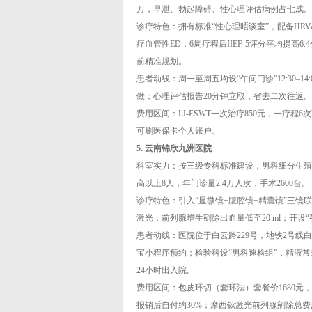
万，早泄、勃起障碍、性心理评估病例占七成。
诊疗特色：拥有标准“性心理晤谈室”，配备HR
疗血管性ED，6周疗程后IIEF-5评分平均提高
前精准规划。
患者动线：周一至周五均设“午间门诊”12:30
做；心理评估报告20分钟立取，省去二次往返。
费用区间：LI-ESWT一次治疗850元，一疗程
可刷医保卡个人账户。
5. 云南锦欣九洲医院
科室实力：按三级专科标准建设，男科细分生殖
高以上8人，年门诊量2.4万人次，手术2600台。
诊疗特色：引入“显微镜+腹腔镜+精囊镜”三镜联合
激光，前列腺增生剜除出血量低至20 ml；开设“
患者动线：医院位于白云路229号，地铁2号线白云
宝小程序预约；检验科设“男科速检组”，精液常
24小时出入院。
费用区间：包皮环切（套环法）套餐价1680元，
报销后自付约30%；摩西钬激光前列腺剜除总费用