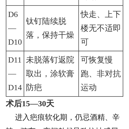
D6
快走、上下
钛钉陆续脱
—
楼无不适即
落，保持干燥
D10
可
D11
未脱落钉返院
可恢复慢
—
取出，涂软膏
跑、非对抗
D14
防疤
运动
术后15—30天
进入疤痕软化期，仍忌酒精、辛