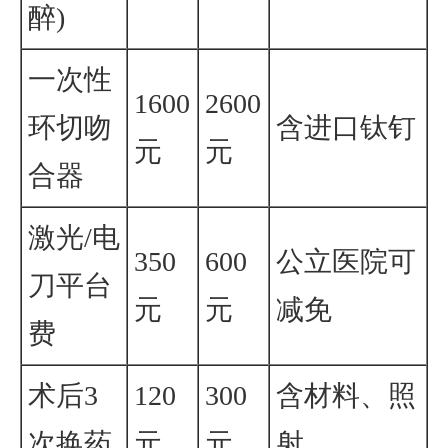
醉)
一次性
1600
2600
环切吻
含进口钛钉
元
元
合器
激光/电
350
600
公立医院可
刀平台
元
元
减免
费
术后3
120
300
含材料、照
次换药
元
元
射