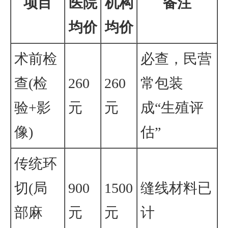
项目
医院
机构
备注
均价
均价
术前检
必查，民营
查(检
260
260
常包装
验+影
元
元
成“生殖评
像)
估”
传统环
切(局
900
1500
缝线材料已
部麻
元
元
计