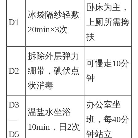
卧床为主，
冰袋隔纱轻敷
D1
上厕所需搀
20min×3次
扶
拆除外层弹力
可慢走10分
D2
绷带，碘伏点
钟
状消毒
D3
办公室坐
温盐水坐浴
—
班，每40分
10min，日2次
D5
钟站立