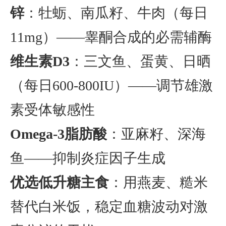
锌
：牡蛎、南瓜籽、牛肉（每日
11mg）——睾酮合成的必需辅酶
维生素D3
：三文鱼、蛋黄、日晒
（每日600-800IU）——调节雄激
素受体敏感性
Omega-3脂肪酸
：亚麻籽、深海
鱼——抑制炎症因子生成
优选低升糖主食
：用燕麦、糙米
替代白米饭，稳定血糖波动对激