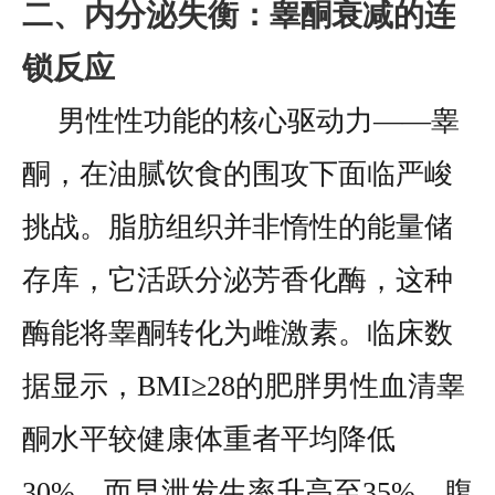
二、内分泌失衡：睾酮衰减的连
锁反应
男性性功能的核心驱动力——睾
酮，在油腻饮食的围攻下面临严峻
挑战。脂肪组织并非惰性的能量储
存库，它活跃分泌芳香化酶，这种
酶能将睾酮转化为雌激素。临床数
据显示，BMI≥28的肥胖男性血清睾
酮水平较健康体重者平均降低
30%，而早泄发生率升高至35%。腹