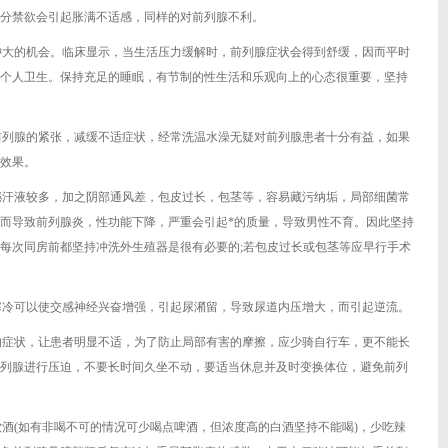
分禁欲会引起胀满不适感，同样的对前列腺不利。
肿大的机会。临床显示，当生活压力缓解时，前列腺症状会得到舒缓，因而平时
个人卫生。保持充足的睡眠，有节制的性生活和乐观向上的心态很重要，坚持
前列腺的紧张，减缓不适症状，经常洗温水澡无疑对前列腺患者十分有益，如果
好效果。
泌汗液较多，加之阴部通风差，包皮过长，包茎等，容易藏污纳垢，局部细菌常
而导致前列腺炎，性功能下降，严重会引起*的质量，导致男性不育。因此坚持
每次同房前都坚持冲洗外生殖器是很有必要的;若包皮过长或包茎等应早行手术
寒冷可以使交感神经兴奋增强，引起尿潲留，导致尿道内压增大，而引起逆流。
的症状，让患者明显不适，为了防止局部有害的摩擦，应少骑自行车，更不能长
列腺进行压迫，不要长时间久坐不动，要适当休息并及时变换体位，避免前列
饮酒(如有非喝不可的情况可少喝点啤酒，但浓度高的白酒坚持不能喝)，少吃辣