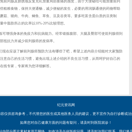
前列腺及膀胱颈反复充ltl,加重局部胀痛的感觉，由于大便秘结可能加重前列
些粗粮食物，保持大便通畅，减少便秘的发生，必要的用润肠通便的药物帮助
蘑菇、猪肉、牛肉、鲫鱼、草鱼、豆及谷类等。要多吃富含蛋白质的豆类制
中脂肪所占的比率以10%-20%比较理想。
锻炼可增强身体的免疫力和抗病能力。经常锻炼腹部、大腿及臀部可使前列腺得到
部抵抗力并减少前列腺癌的发病率。
们现在应该了解前列腺癌预防方法有哪些了吧，希望上述内容介绍能对大家预防
注意自己的生活习惯，避免出现上述介绍的不良生活习惯，从而呵护好自己的
在线专家，专家将为您详细解答。
纪元资讯网
内容仅供咨询参考，不代替您的医生或其他医务人员的建议，更不宜作为自行诊断或治
如果您对自己健康方面的问题有疑问，请及时到医院就诊！
站内部分图片素材来源于网络，如有涉及任何版权问题，请及时与我们联系，我们将