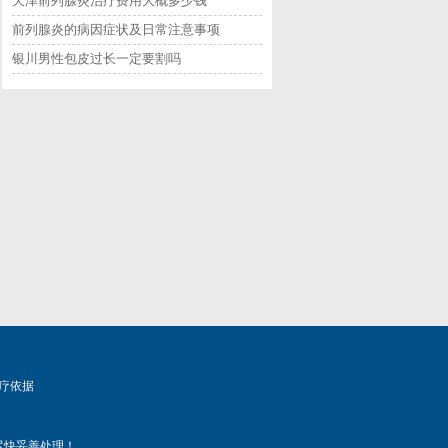
天津前列腺炎治疗费用大概多少钱
前列腺炎的病因症状及日常注意事项
银川男性包皮过长一定要割吗
疗依据
尽快妥善处理！