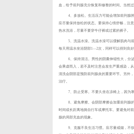
血，给予前列腺充分恢复和修整的时间。当然过
4、多放松。生活压力可能会增加前列腺
应尽量保持放松的状态。要保持心情舒畅，注意
热水洗浴，尽量不要穿牛仔裤或过紧的裤子。
5、洗温水澡。洗温水澡可以缓解肌肉与
每天用温水坐浴阴部1—2次，同样可以得到良
6、保持清洁。男性的阴囊伸缩性大，分
会乘虚而入，若不及时注意会发生严重感染，从
清洗会阴部是预防前列腺炎的重要环节。另外，
治疗。
7、防止受寒。不要久坐在凉椅上，因为
8、避免摩擦。会阴部摩擦会加重前列腺
时间或长距离地骑自行车或摩托车。要避免对前
腺的局部充血的现象。
9、克服不良生活习惯。应尽量戒烟，不