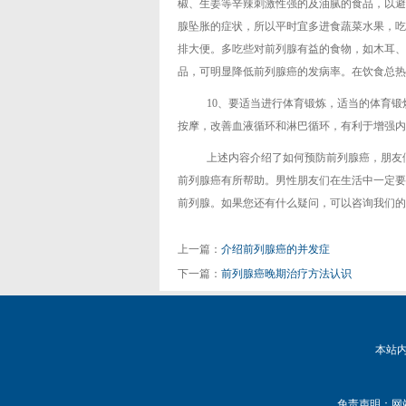
椒、生姜等辛辣刺激性强的及油腻的食品，以避免
腺坠胀的症状，所以平时宜多进食蔬菜水果，吃
排大便。多吃些对前列腺有益的食物，如木耳、
品，可明显降低前列腺癌的发病率。在饮食总热量
10、要适当进行体育锻炼，适当的体育
按摩，改善血液循环和淋巴循环，有利于增强内
上述内容介绍了如何预防前列腺癌，朋友
前列腺癌有所帮助。男性朋友们在生活中一定要
前列腺。如果您还有什么疑问，可以咨询我们的
上一篇：
介绍前列腺癌的并发症
下一篇：
前列腺癌晚期治疗方法认识
本站
免责声明：网